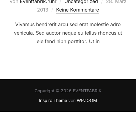
Veröffentlicht
von
Eventfabrik.ruhr
Uncategorized
28. März
am
2013
Keine Kommentare
Vivamus hendrerit arcu sed erat molestie adro
vehicula. Sed auctor neque eu tellus rhoncus ut
eleifend nibh porttitor. Ut in
Copyright © 2026 EVENTFABRIK
Inspiro Theme
von
WPZOOM